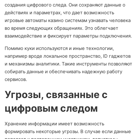
создания цифрового следа. Они сохраняют данные о
действиях и параметрах, что дает возможность
игровые автоматы казино системам узнавать человека
во время следующих обращениях. Это облегчает
взаимодействие и фиксирует параметры подключения.
Помимо куки используются и иные технологии,
например вроде локальное пространство, ID гаджетов
и механизмы аналитики. Такие инструменты позволяют
собирать данные и обеспечивать надежную работу
сервисов.
Угрозы, связанные с
цифровым следом
Хранение информации имеет возможность
формировать некоторые угрозы. В случае если данные