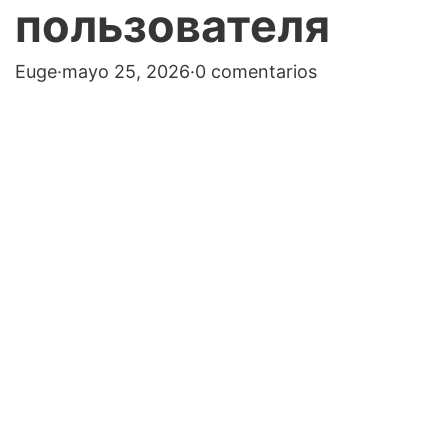
пользователя
Euge
·
mayo 25, 2026
·
0 comentarios