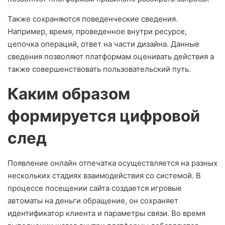
Также сохраняются поведенческие сведения.
Например, время, проведенное внутри ресурсе,
цепочка операций, ответ на части дизайна. Данные
сведения позволяют платформам оценивать действия а
также совершенствовать пользовательский путь.
Каким образом
формируется цифровой
след
Появление онлайн отпечатка осуществляется на разных
нескольких стадиях взаимодействия со системой. В
процессе посещении сайта создается игровые
автоматы на деньги обращение, он сохраняет
идентификатор клиента и параметры связи. Во время