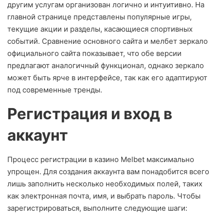
другим услугам организован логично и интуитивно. На
главной странице представлены популярные игры,
текущие акции и разделы, касающиеся спортивных
событий. Сравнение основного сайта и мелбет зеркало
официального сайта показывает, что обе версии
предлагают аналогичный функционал, однако зеркало
может быть ярче в интерфейсе, так как его адаптируют
под современные тренды.
Регистрация и вход в
аккаунт
Процесс регистрации в казино Melbet максимально
упрощен. Для создания аккаунта вам понадобится всего
лишь заполнить несколько необходимых полей, таких
как электронная почта, имя, и выбрать пароль. Чтобы
зарегистрироваться, выполните следующие шаги: