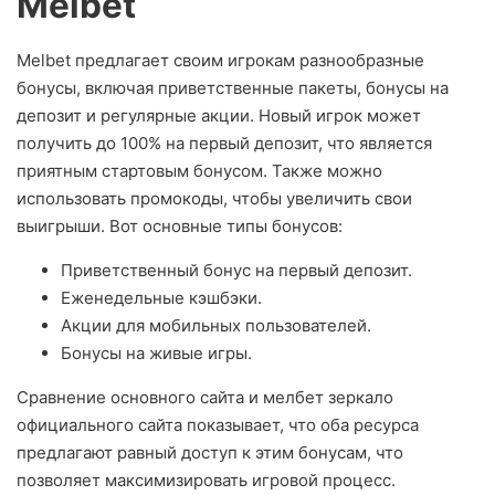
Melbet
Melbet предлагает своим игрокам разнообразные
бонусы, включая приветственные пакеты, бонусы на
депозит и регулярные акции. Новый игрок может
получить до 100% на первый депозит, что является
приятным стартовым бонусом. Также можно
использовать промокоды, чтобы увеличить свои
выигрыши. Вот основные типы бонусов:
Приветственный бонус на первый депозит.
Еженедельные кэшбэки.
Акции для мобильных пользователей.
Бонусы на живые игры.
Сравнение основного сайта и мелбет зеркало
официального сайта показывает, что оба ресурса
предлагают равный доступ к этим бонусам, что
позволяет максимизировать игровой процесс.