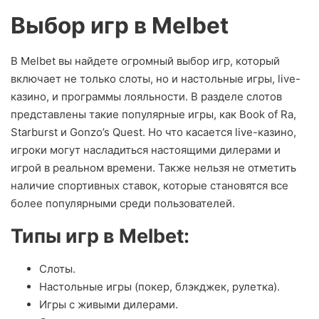
Выбор игр в Melbet
В Melbet вы найдете огромный выбор игр, который
включает не только слоты, но и настольные игры, live-
казино, и программы лояльности. В разделе слотов
представлены такие популярные игры, как Book of Ra,
Starburst и Gonzo’s Quest. Но что касается live-казино,
игроки могут насладиться настоящими дилерами и
игрой в реальном времени. Также нельзя не отметить
наличие спортивных ставок, которые становятся все
более популярными среди пользователей.
Типы игр в Melbet:
Слоты.
Настольные игры (покер, блэкджек, рулетка).
Игры с живыми дилерами.