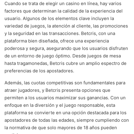
Cuando se trata de elegir un casino en línea, hay varios
factores que determinan la calidad de la experiencia del
usuario. Algunos de los elementos clave incluyen la
variedad de juegos, la atención al cliente, las promociones
y la seguridad en las transacciones. Betcris, con una
plataforma bien diseñada, ofrece una experiencia
poderosa y segura, asegurando que los usuarios disfruten
de un entorno de juego óptimo. Desde juegos de mesa
hasta tragamonedas, Betcris cubre un amplio espectro de
preferencias de los apostadores.
Además, las cuotas competitivas son fundamentales para
atraer jugadores, y Betcris presenta opciones que
permiten a los usuarios maximizar sus ganancias. Con un
enfoque en la diversión y el juego responsable, esta
plataforma se convierte en una opción destacada para los
apostadores de todas las edades, siempre cumpliendo con
la normativa de que solo mayores de 18 años pueden