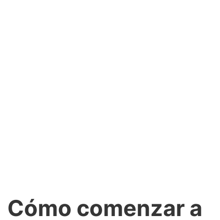
Cómo comenzar a