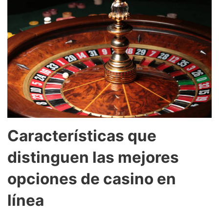
Características que
distinguen las mejores
opciones de casino en
línea