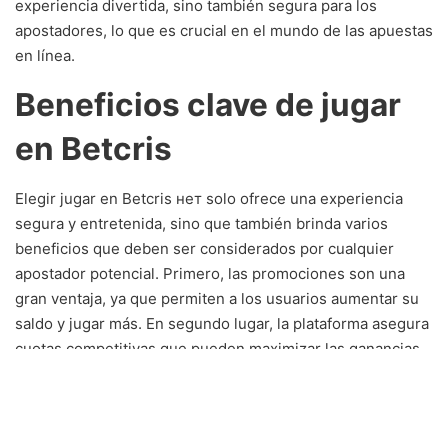
experiencia divertida, sino también segura para los
apostadores, lo que es crucial en el mundo de las apuestas
en línea.
Beneficios clave de jugar
en Betcris
Elegir jugar en Betcris нет solo ofrece una experiencia
segura y entretenida, sino que también brinda varios
beneficios que deben ser considerados por cualquier
apostador potencial. Primero, las promociones son una
gran ventaja, ya que permiten a los usuarios aumentar su
saldo y jugar más. En segundo lugar, la plataforma asegura
cuotas competitivas que pueden maximizar las ganancias.
Tercero, la diversidad de juegos asegura que siempre
haya algo nuevo para explorar. Por último, el enfoque en el
juego responsable ayuda a mantener la integridad y la