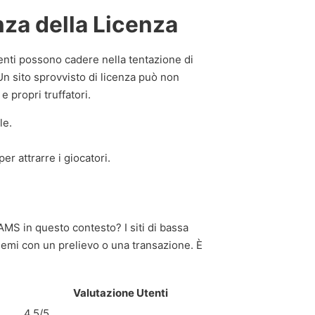
za della Licenza
tenti possono cadere nella tentazione di
 Un sito sprovvisto di licenza può non
e propri truffatori.
le.
er attrarre i giocatori.
AMS in questo contesto? I siti di bassa
blemi con un prelievo o una transazione. È
Valutazione Utenti
4.5/5