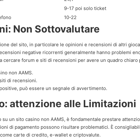
9-17 poi solo ticket
lefono
10-22
ni: Non Sottovalutare
ne del sito, in particolare le opinioni e recensioni di altri gioca
recensioni negative ricorrenti generalmente hanno problemi end
 cercare forum e siti di recensioni per avere un quadro chiaro 
asino non AAMS.
iti di recensioni.
e positive, può essere un segnale di avvertimento.
: attenzione alle Limitazioni
o su un sito casino non AAMS, è fondamentale prestare attenzio
zioni di pagamento possono risultare problematici. È consigliabi
come carte di credito, e-wallet e criptovalute.