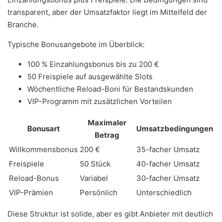
transparent, aber der Umsatzfaktor liegt im Mittelfeld der
Branche.
Typische Bonusangebote im Überblick:
100 % Einzahlungsbonus bis zu 200 €
50 Freispiele auf ausgewählte Slots
Wöchentliche Reload-Boni für Bestandskunden
VIP-Programm mit zusätzlichen Vorteilen
Maximaler
Bonusart
Umsatzbedingungen
Betrag
Willkommensbonus
200 €
35-facher Umsatz
Freispiele
50 Stück
40-facher Umsatz
Reload-Bonus
Variabel
30-facher Umsatz
VIP-Prämien
Persönlich
Unterschiedlich
Diese Struktur ist solide, aber es gibt Anbieter mit deutlich