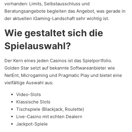
vorhanden: Limits, Selbstausschluss und
Beratungsangebote begleiten das Angebot, was gerade in
der aktuellen iGaming-Landschaft sehr wichtig ist.
Wie gestaltet sich die
Spielauswahl?
Der Kern eines jeden Casinos ist das Spielportfolio.
Golden Star setzt auf bekannte Softwareanbieter wie
NetEnt, Microgaming und Pragmatic Play und bietet eine
vielfältige Auswahl aus:
Video-Slots
Klassische Slots
Tischspiele (Blackjack, Roulette)
Live-Casino mit echten Dealern
Jackpot-Spiele