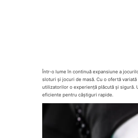
Într-o lume în continuă expansiune a jocuril
sloturi și jocuri de masă. Cu o ofertă variat
utilizatorilor o experiență plăcută și sigur
eficiente pentru câștiguri rapide.