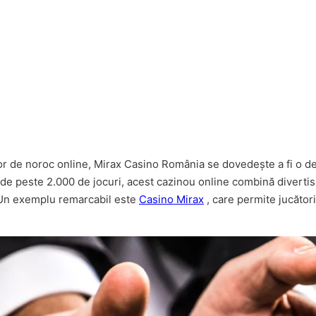
or de noroc online, Mirax Casino România se dovedește a fi o de
ă de peste 2.000 de jocuri, acest cazinou online combină divertism
ă. Un exemplu remarcabil este
Casino Mirax
, care permite jucător