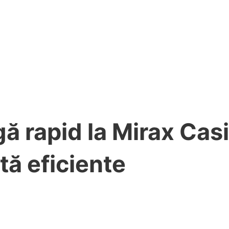
gă rapid la Mirax Ca
tă eficiente