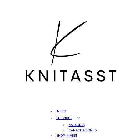
INICIO
SERVICES
ASESORÍA
CAPACITACIONES
SHOP K-ASST