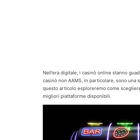
Nell’era digitale, i casinò online stanno gu
casinò non AAMS, in particolare, sono una sc
questo articolo esploreremo come scegliere 
migliori piattaforme disponibili.