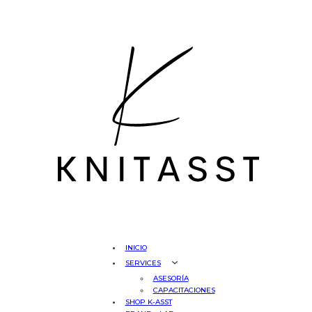
INICIO
SERVICES
ASESORÍA
CAPACITACIONES
SHOP K-ASST