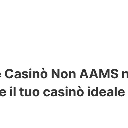
ne Casinò Non AAMS n
 il tuo casinò ideale