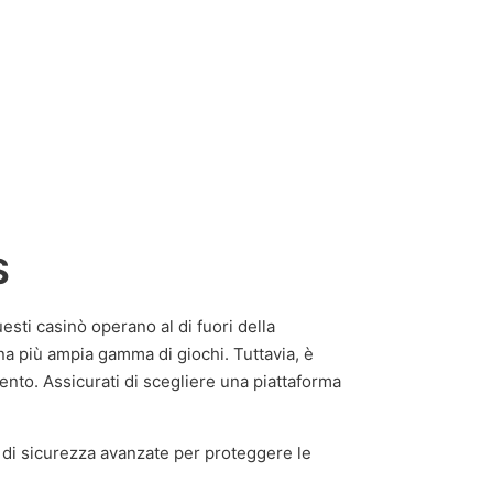
S
sti casinò operano al di fuori della
a più ampia gamma di giochi. Tuttavia, è
ento. Assicurati di scegliere una piattaforma
e di sicurezza avanzate per proteggere le