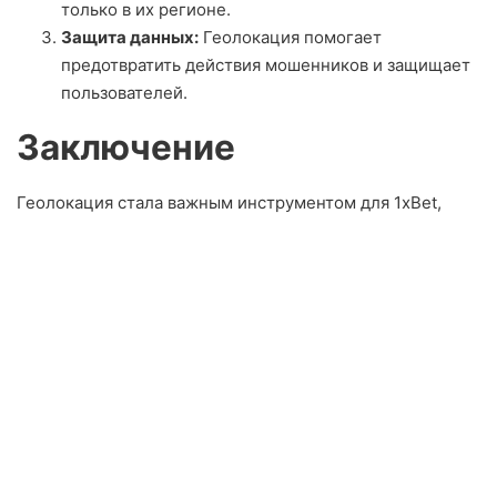
только в их регионе.
Защита данных:
Геолокация помогает
предотвратить действия мошенников и защищает
пользователей.
Заключение
Геолокация стала важным инструментом для 1xBet,
позволяющим не только соблюдать законодательство,
но и улучшать взаимодействие с игроками. Технологии,
использующиеся для определения местоположения,
обеспечивают безопасность и удобство при ставках, в
то время как преимущества, которые они
предоставляют пользователям, делают азартные игры
более персонализированными. Несмотря на возможные
вызовы, связанные с конфиденциальностью и
точностью данных, правильное использование
геолокации помогает 1xBet оставаться