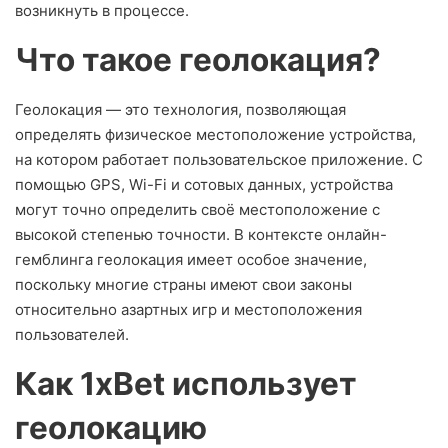
возникнуть в процессе.
Что такое геолокация?
Геолокация — это технология, позволяющая
определять физическое местоположение устройства,
на котором работает пользовательское приложение. С
помощью GPS, Wi-Fi и сотовых данных, устройства
могут точно определить своё местоположение с
высокой степенью точности. В контексте онлайн-
гемблинга геолокация имеет особое значение,
поскольку многие страны имеют свои законы
относительно азартных игр и местоположения
пользователей.
Как 1xBet использует
геолокацию