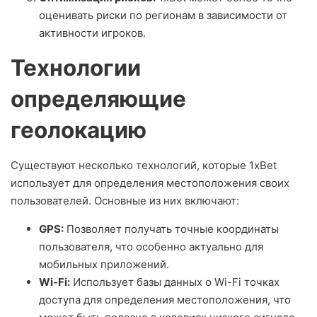
оценивать риски по регионам в зависимости от
активности игроков.
Технологии
определяющие
геолокацию
Существуют несколько технологий, которые 1xBet
использует для определения местоположения своих
пользователей. Основные из них включают:
GPS:
Позволяет получать точные координаты
пользователя, что особенно актуально для
мобильных приложений.
Wi-Fi:
Использует базы данных о Wi-Fi точках
доступа для определения местоположения, что