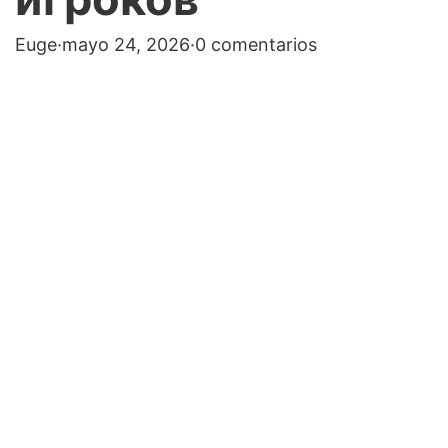
Euge
·
mayo 24, 2026
·
0 comentarios