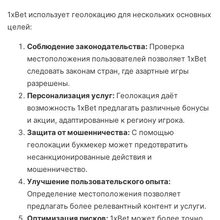
1xBet использует геолокацию для нескольких основных
целей:
Соблюдение законодательства:
Проверка
местоположения пользователей позволяет 1xBet
следовать законам стран, где азартные игры
разрешены.
Персонализация услуг:
Геолокация даёт
возможность 1xBet предлагать различные бонусы
и акции, адаптированные к региону игрока.
Защита от мошенничества:
С помощью
геолокации букмекер может предотвратить
несанкционированные действия и
мошенничество.
Улучшение пользовательского опыта:
Определение местоположения позволяет
предлагать более релевантный контент и услуги.
Оптимизация рисков:
1xBet может более точно