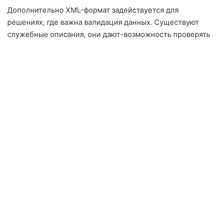
Дополнительно XML-формат задействуется для
решениях, где важна валидация данных. Существуют
служебные описания, они дают-возможность проверять
валидность схемы а-также содержимого.
Достоинства и
недостатки
JSON имеет набор плюсов, среди-которых легкость,
краткость плюс быстроту интерпретации. Он практичен
для программистов а-также успешно используется с-
целью современных приложений. Однако 7к данного-
формата средства описания организации менее-
широкие.
Extensible-Markup-Language обеспечивает более
широкие возможности с-целью задания данных. XML