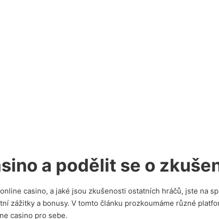
asino a podělit se o zkuše
nline casino, a jaké jsou zkušenosti ostatních hráčů, jste na sp
tní zážitky a bonusy. V tomto článku prozkoumáme různé platfor
ine casino pro sebe.