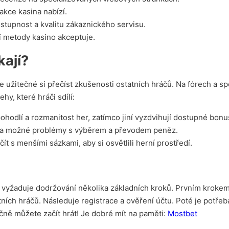
akce kasina nabízí.
stupnost a kvalitu zákaznického servisu.
ní metody kasino akceptuje.
kají?
je užitečné si přečíst zkušenosti ostatních hráčů. Na fórech a 
hy, které hráči sdílí:
ohodlí a rozmanitost her, zatímco jiní vyzdvihují dostupné bonu
 na možné problémy s výběrem a převodem peněz.
ít s menšími sázkami, aby si osvětlili herní prostředí.
le vyžaduje dodržování několika základních kroků. Prvním kroke
ních hráčů. Následuje registrace a ověření účtu. Poté je potřeba
čně můžete začít hrát! Je dobré mít na paměti:
Mostbet