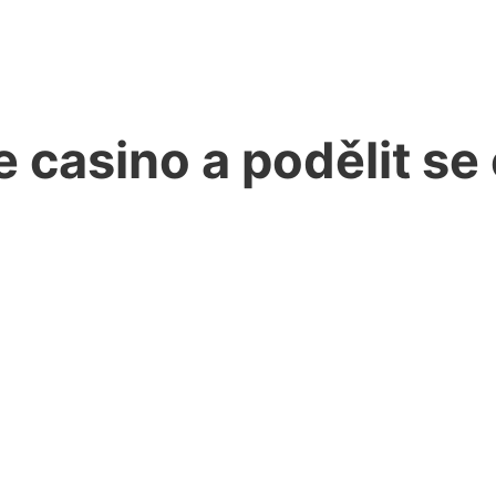
e casino a podělit se