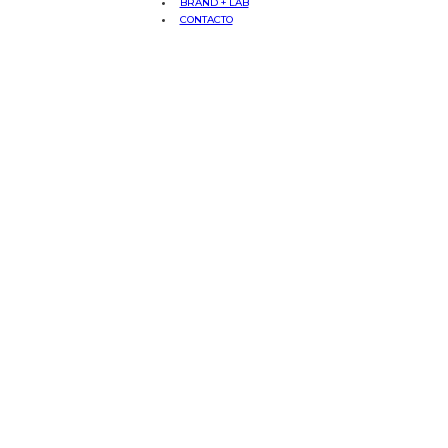
BRAND + LAB
CONTACTO