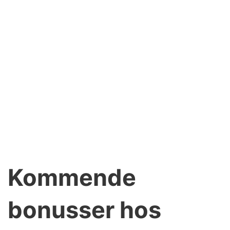
Kommende
bonusser hos