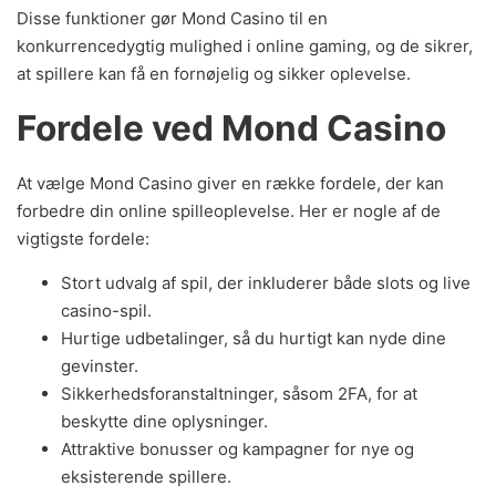
Disse funktioner gør Mond Casino til en
konkurrencedygtig mulighed i online gaming, og de sikrer,
at spillere kan få en fornøjelig og sikker oplevelse.
Fordele ved Mond Casino
At vælge Mond Casino giver en række fordele, der kan
forbedre din online spilleoplevelse. Her er nogle af de
vigtigste fordele:
Stort udvalg af spil, der inkluderer både slots og live
casino-spil.
Hurtige udbetalinger, så du hurtigt kan nyde dine
gevinster.
Sikkerhedsforanstaltninger, såsom 2FA, for at
beskytte dine oplysninger.
Attraktive bonusser og kampagner for nye og
eksisterende spillere.