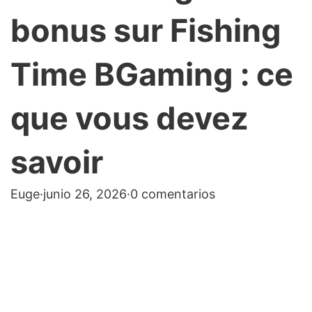
bonus sur Fishing
Time BGaming : ce
que vous devez
savoir
Euge
·
junio 26, 2026
·
0 comentarios