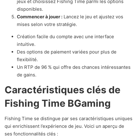
jeux et choisissez Fishing Time parmi les options
disponibles.
Commencer à jouer :
Lancez le jeu et ajustez vos
mises selon votre stratégie.
Création facile du compte avec une interface
intuitive.
Des options de paiement variées pour plus de
flexibilité.
Un RTP de 96 % qui offre des chances intéressantes
de gains.
Caractéristiques clés de
Fishing Time BGaming
Fishing Time se distingue par ses caractéristiques uniques
qui enrichissent l’expérience de jeu. Voici un aperçu de
ses fonctionnalités clés :