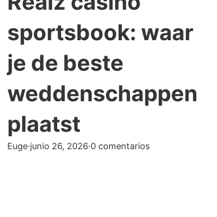
Realz casino
sportsbook: waar
je de beste
weddenschappen
plaatst
Euge
·
junio 26, 2026
·
0 comentarios