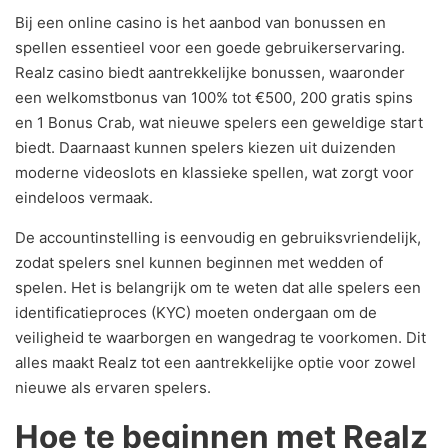
Bij een online casino is het aanbod van bonussen en
spellen essentieel voor een goede gebruikerservaring.
Realz casino biedt aantrekkelijke bonussen, waaronder
een welkomstbonus van 100% tot €500, 200 gratis spins
en 1 Bonus Crab, wat nieuwe spelers een geweldige start
biedt. Daarnaast kunnen spelers kiezen uit duizenden
moderne videoslots en klassieke spellen, wat zorgt voor
eindeloos vermaak.
De accountinstelling is eenvoudig en gebruiksvriendelijk,
zodat spelers snel kunnen beginnen met wedden of
spelen. Het is belangrijk om te weten dat alle spelers een
identificatieproces (KYC) moeten ondergaan om de
veiligheid te waarborgen en wangedrag te voorkomen. Dit
alles maakt Realz tot een aantrekkelijke optie voor zowel
nieuwe als ervaren spelers.
Hoe te beginnen met Realz