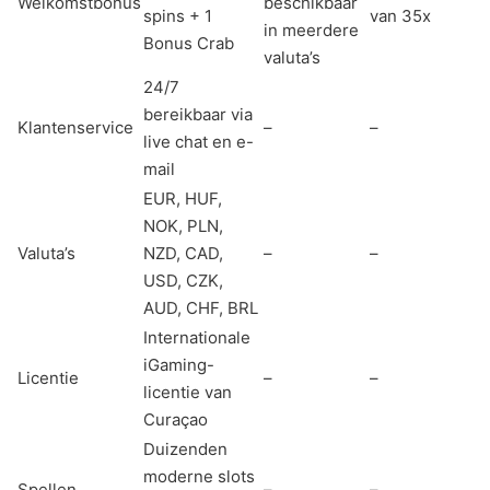
Welkomstbonus
beschikbaar
spins + 1
van 35x
in meerdere
Bonus Crab
valuta’s
24/7
bereikbaar via
Klantenservice
–
–
live chat en e-
mail
EUR, HUF,
NOK, PLN,
Valuta’s
NZD, CAD,
–
–
USD, CZK,
AUD, CHF, BRL
Internationale
iGaming-
Licentie
–
–
licentie van
Curaçao
Duizenden
moderne slots
Spellen
–
–