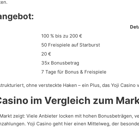
ten.
angebot:
Det
100 % bis zu 200 €
50 Freispiele auf Starburst
20 €
35x Bonusbetrag
7 Tage für Bonus & Freispiele
 strukturiert, ohne versteckte Haken – ein Plus, das Yoji Casino
Casino im Vergleich zum Mark
Markt zeigt: Viele Anbieter locken mit hohen Bonusbeträgen, v
lungen. Yoji Casino geht hier einen Mittelweg, der besonders 