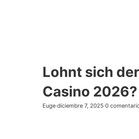
Lohnt sich de
Casino 2026?
Euge
·
diciembre 7, 2025
·
0 comentari