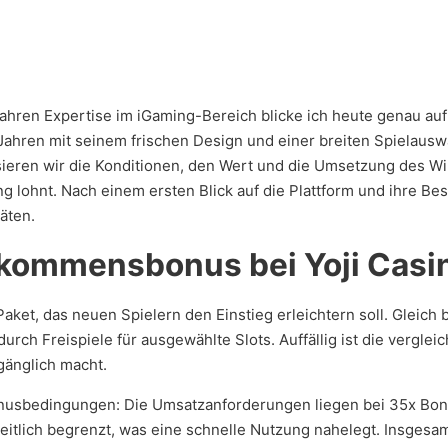
Jahren Expertise im iGaming-Bereich blicke ich heute genau a
 Jahren mit seinem frischen Design und einer breiten Spielausw
sieren wir die Konditionen, den Wert und die Umsetzung des W
 lohnt. Nach einem ersten Blick auf die Plattform und ihre Bes
äten.
kommensbonus bei Yoji Casin
ket, das neuen Spielern den Einstieg erleichtern soll. Gleich 
urch Freispiele für ausgewählte Slots. Auffällig ist die vergle
gänglich macht.
Bonusbedingungen: Die Umsatzanforderungen liegen bei 35x Bo
d zeitlich begrenzt, was eine schnelle Nutzung nahelegt. Insge