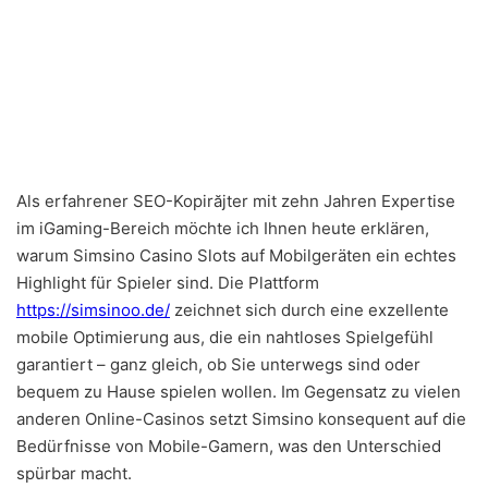
Als erfahrener SEO-Kopirăjter mit zehn Jahren Expertise
im iGaming-Bereich möchte ich Ihnen heute erklären,
warum Simsino Casino Slots auf Mobilgeräten ein echtes
Highlight für Spieler sind. Die Plattform
https://simsinoo.de/
zeichnet sich durch eine exzellente
mobile Optimierung aus, die ein nahtloses Spielgefühl
garantiert – ganz gleich, ob Sie unterwegs sind oder
bequem zu Hause spielen wollen. Im Gegensatz zu vielen
anderen Online-Casinos setzt Simsino konsequent auf die
Bedürfnisse von Mobile-Gamern, was den Unterschied
spürbar macht.