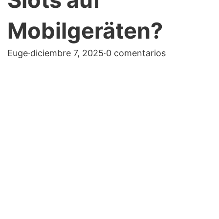
Mobilgeräten?
Euge
·
diciembre 7, 2025
·
0 comentarios