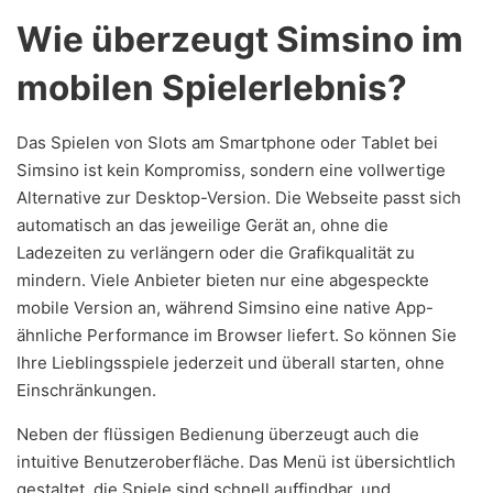
Wie überzeugt Simsino im
mobilen Spielerlebnis?
Das Spielen von Slots am Smartphone oder Tablet bei
Simsino ist kein Kompromiss, sondern eine vollwertige
Alternative zur Desktop-Version. Die Webseite passt sich
automatisch an das jeweilige Gerät an, ohne die
Ladezeiten zu verlängern oder die Grafikqualität zu
mindern. Viele Anbieter bieten nur eine abgespeckte
mobile Version an, während Simsino eine native App-
ähnliche Performance im Browser liefert. So können Sie
Ihre Lieblingsspiele jederzeit und überall starten, ohne
Einschränkungen.
Neben der flüssigen Bedienung überzeugt auch die
intuitive Benutzeroberfläche. Das Menü ist übersichtlich
gestaltet, die Spiele sind schnell auffindbar, und