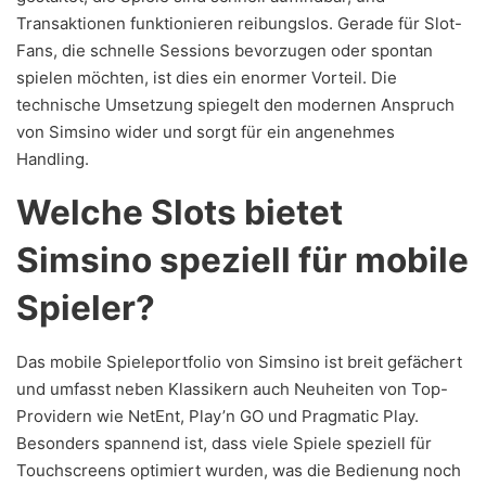
Transaktionen funktionieren reibungslos. Gerade für Slot-
Fans, die schnelle Sessions bevorzugen oder spontan
spielen möchten, ist dies ein enormer Vorteil. Die
technische Umsetzung spiegelt den modernen Anspruch
von Simsino wider und sorgt für ein angenehmes
Handling.
Welche Slots bietet
Simsino speziell für mobile
Spieler?
Das mobile Spieleportfolio von Simsino ist breit gefächert
und umfasst neben Klassikern auch Neuheiten von Top-
Providern wie NetEnt, Play’n GO und Pragmatic Play.
Besonders spannend ist, dass viele Spiele speziell für
Touchscreens optimiert wurden, was die Bedienung noch