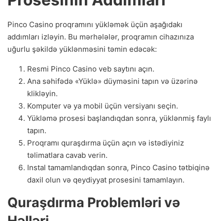
Pinco Casino proqramını yükləmək üçün aşağıdakı
addımları izləyin. Bu mərhələlər, proqramın cihazınıza
uğurlu şəkildə yüklənməsini təmin edəcək:
Resmi Pinco Casino veb saytını açın.
Ana səhifədə «Yüklə» düyməsini tapın və üzərinə
klikləyin.
Komputer və ya mobil üçün versiyanı seçin.
Yükləmə prosesi başlandıqdan sonra, yüklənmiş faylı
tapın.
Proqramı quraşdırma üçün açın və istədiyiniz
təlimatlara cavab verin.
Instal tamamlandıqdan sonra, Pinco Casino tətbiqinə
daxil olun və qeydiyyat prosesini tamamlayın.
Quraşdırma Problemləri və
Həlləri