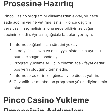
Prosesinə Hazırlıq
Pinco Casino proqramını yükləməzdən əvvəl, bir neçə
sadə addımı yerinə yetirməlisiniz. İlk öncə dağıtım
versiyasını seçməlisiniz, onu necə bildiyinizə uyğun
seçiminizi edin. Ayrıca, aşağıdakı tələbləri yoxlayın:
İnternet bağlantınızın sürətini yoxlayın.
İstədiyiniz cihazın və əməliyyat sisteminin uyumlu
olub olmadığını təsdiqləyin.
Proqram yükləmələri üçün cihazınızda kifayət qədər
boş yerin olduğunu təmin edin.
İnternet brauzerinizin güncəlliyinə diqqət yetirin.
Güvənilir bir mənbədən proqramın yükləndiyinə əmin
olun.
Pinco Casino Yukleme
Prosesinin Addımları