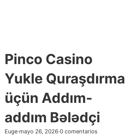
Pinco Casino
Yukle Quraşdırma
üçün Addım-
addım Bələdçi
Euge
·
mayo 26, 2026
·
0 comentarios