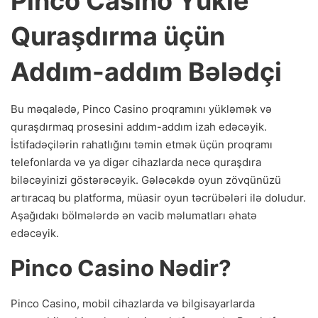
Pinco Casino Yukle
Quraşdırma üçün
Addım-addım Bələdçi
Bu məqalədə, Pinco Casino proqramını yükləmək və
quraşdırmaq prosesini addım-addım izah edəcəyik.
İstifadəçilərin rahatlığını təmin etmək üçün proqramı
telefonlarda və ya digər cihazlarda necə quraşdıra
biləcəyinizi göstərəcəyik. Gələcəkdə oyun zövqünüzü
artıracaq bu platforma, müasir oyun təcrübələri ilə doludur.
Aşağıdakı bölmələrdə ən vacib məlumatları əhatə
edəcəyik.
Pinco Casino Nədir?
Pinco Casino, mobil cihazlarda və bilgisayarlarda