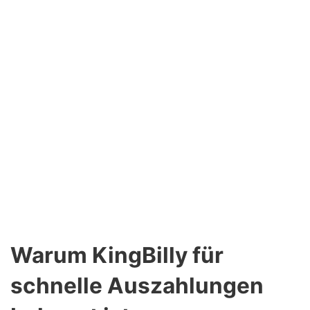
Warum KingBilly für
schnelle Auszahlungen