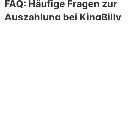
FAQ: Häufige Fragen zur
Auszahlung bei KingBilly
Wie lange dauert die Auszahlung bei KingBilly im
Durchschnitt?
In der Regel werden Auszahlungen innerhalb von 24
Stunden bearbeitet, bei E-Wallets oft sogar noch schneller.
Welche Auszahlungsarten sind am schnellsten?
E-Wallets wie Skrill oder Neteller sind am schnellsten,
gefolgt von Kryptowährungen. Banküberweisungen
können etwas länger dauern.
Gibt es eine Verifizierungspflicht vor der ersten
Auszahlung?
Ja, KingBilly verlangt eine Identitätsprüfung, um Betrug zu
vermeiden und die Zahlungssicherheit zu gewährleisten.