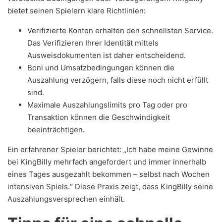
bietet seinen Spielern klare Richtlinien:
Verifizierte Konten erhalten den schnellsten Service.
Das Verifizieren Ihrer Identität mittels
Ausweisdokumenten ist daher entscheidend.
Boni und Umsatzbedingungen können die
Auszahlung verzögern, falls diese noch nicht erfüllt
sind.
Maximale Auszahlungslimits pro Tag oder pro
Transaktion können die Geschwindigkeit
beeinträchtigen.
Ein erfahrener Spieler berichtet: „Ich habe meine Gewinne
bei KingBilly mehrfach angefordert und immer innerhalb
eines Tages ausgezahlt bekommen – selbst nach Wochen
intensiven Spiels.“ Diese Praxis zeigt, dass KingBilly seine
Auszahlungsversprechen einhält.