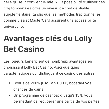
celle qui leur convient le mieux. La possibilité d’utiliser des
cryptomonnaies offre un niveau de confidentialité
supplémentaire, tandis que les méthodes traditionnelles
comme Visa et MasterCard assurent une accessibilité
universelle.
Avantages clés du Lolly
Bet Casino
Les joueurs bénéficient de nombreux avantages en
choisissant Lolly Bet Casino. Voici quelques
caractéristiques qui distinguent ce casino des autres :
Bonus de 200% jusqu’à 5 000 €, boostant vos
chances de gains.
Un programme de cashback jusqu’à 15%, vous
permettant de récupérer une partie de vos pertes.
Un support client disponible 24/7 pour répondre à