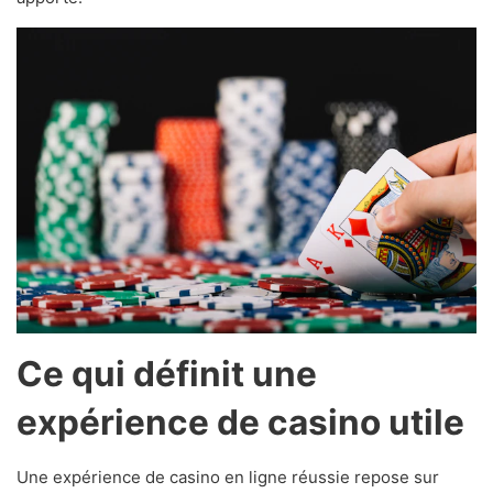
Ce qui définit une
expérience de casino utile
Une expérience de casino en ligne réussie repose sur