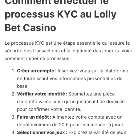
Comment effectuer le
processus KYC au Lolly
Bet Casino
Le processus KYC est une étape essentielle qui assure la
sécurité des transactions et la légitimité des joueurs. Voici
comment initier ce processus :
Créer un compte :
Inscrivez-vous sur la plateforme
en fournissant vos informations personnelles de
base.
Vérifier votre identité :
Soumettez une pièce
d’identité valide ainsi qu’un justificatif de domicile
pour confirmer votre identité.
Faire un dépôt :
Alimentez votre compte avec un
dépôt minimum de 20 € pour commencer à jouer.
Sélectionner vos jeux :
Explorez la variété de jeux