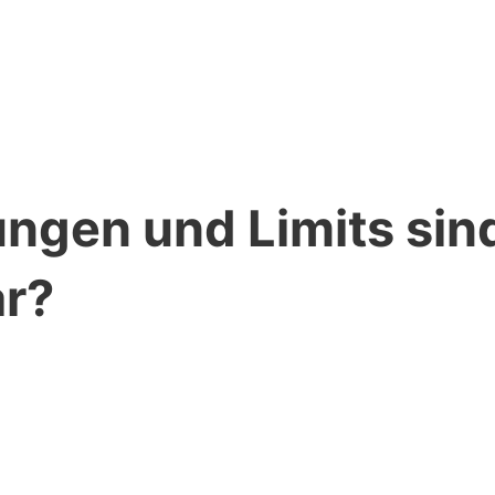
gen und Limits sind
ar?