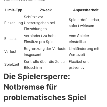
Limit-Typ
Zweck
Anpassbarkeit
Schützt vor
Spielerdefinierbar,
Einzahlung
Überausgaben bei
sofort wirksam
Einzahlungen
Verhindert zu hohe
Vom Spieler
Einsatz
Einsätze pro Spiel
einstellbar
Begrenzung der Verluste
Limitänderung mit
Verlust
insgesamt
Wartezeit
Kontrolle über die Zeit am
Flexibel und
Spielzeit
Bildschirm
präventiv
Die Spielersperre:
Notbremse für
problematisches Spiel