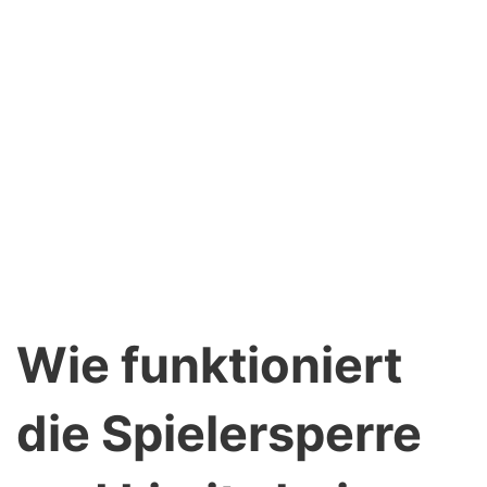
Wie funktioniert
die Spielersperre