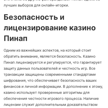
лучших выборов для онлайн-игорки.
Безопасность и
лицензирование казино
Пинап
Одним из важнейших аспектов, на который стоит
обратить внимание, является безопасность. Казино
Пинап лицензируется и регулируется, что гарантирует
защиту данных пользователей и честность игр. Все
транзакции защищены современными стандартами
шифрования, что обеспечивает безопасность ваших
финансов и личной информации. В дополнение к этому,
казино использует проверенные алгоритмы для
обеспечения честности игрового процесса. Наличие
лицензии служит дополнительным доказательством