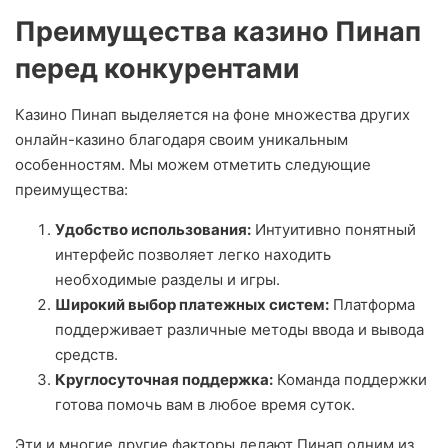
Преимущества казино Пинап
перед конкурентами
Казино Пинап выделяется на фоне множества других
онлайн-казино благодаря своим уникальным
особенностям. Мы можем отметить следующие
преимущества:
Удобство использования:
Интуитивно понятный
интерфейс позволяет легко находить
необходимые разделы и игры.
Широкий выбор платежных систем:
Платформа
поддерживает различные методы ввода и вывода
средств.
Круглосуточная поддержка:
Команда поддержки
готова помочь вам в любое время суток.
Эти и многие другие факторы делают Пинап одним из