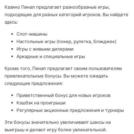
Казино Пинап предлагает разнообразные игры,
подходящие для разных категорий игроков. Вы найдете
здесь:
Слот-машины
Настольные игры (покер, рулетка, блэкджек)
Игры с живыми дилерами
Аркадные и специальные игры
Кроме того, Пинап предлагает своим пользователям
привлекательные бонусы. Вы можете ожидать
следующие предложения:
Приветственный бонус для новых игроков
Кэшбэк на проигрыши
Регулярные акционные предложения и турниры
Эти бонусы значительно увеличивают шансы на
выигрыш и делают игру более увлекательной.