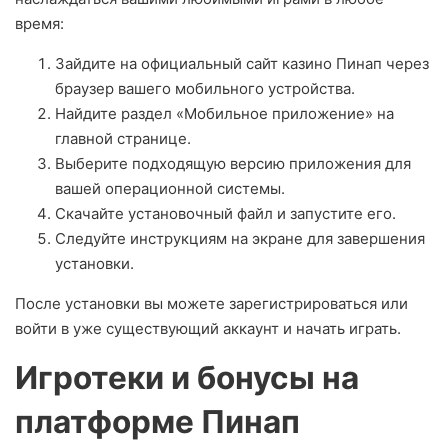
время:
Зайдите на официальный сайт казино Пинап через
браузер вашего мобильного устройства.
Найдите раздел «Мобильное приложение» на
главной странице.
Выберите подходящую версию приложения для
вашей операционной системы.
Скачайте установочный файл и запустите его.
Следуйте инструкциям на экране для завершения
установки.
После установки вы можете зарегистрироваться или
войти в уже существующий аккаунт и начать играть.
Игротеки и бонусы на
платформе Пинап