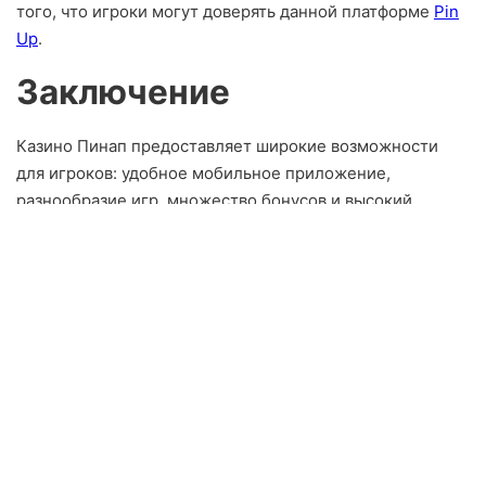
того, что игроки могут доверять данной платформе
Pin
Up
.
Заключение
Казино Пинап предоставляет широкие возможности
для игроков: удобное мобильное приложение,
разнообразие игр, множество бонусов и высокий
уровень безопасности. Скачивание программы – это
лишь первый шаг к увлекательному миру азарта и
выигрышей. Следуя изложенным в статье инструкциям
и рекомендациям, вы увидите, насколько легко
находиться в этом удивительном мире.
Часто задаваемые
вопросы (FAQ)
1. Какова минимальная сумма для