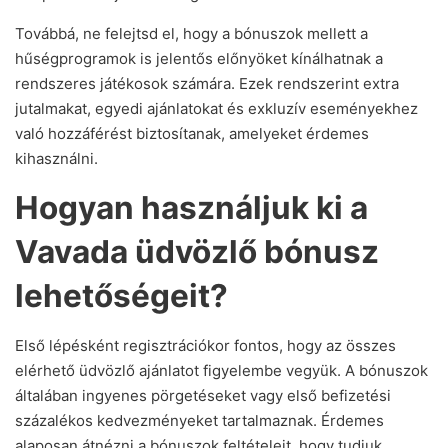
Továbbá, ne felejtsd el, hogy a bónuszok mellett a
hűségprogramok is jelentős előnyöket kínálhatnak a
rendszeres játékosok számára. Ezek rendszerint extra
jutalmakat, egyedi ajánlatokat és exkluzív eseményekhez
való hozzáférést biztosítanak, amelyeket érdemes
kihasználni.
Hogyan használjuk ki a
Vavada üdvözlő bónusz
lehetőségeit?
Első lépésként regisztrációkor fontos, hogy az összes
elérhető üdvözlő ajánlatot figyelembe vegyük. A bónuszok
általában ingyenes pörgetéseket vagy első befizetési
százalékos kedvezményeket tartalmaznak. Érdemes
alaposan átnézni a bónuszok feltételeit, hogy tudjuk,